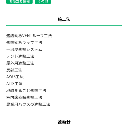
お役立ち情報
その他
施工法
遮熱鋼板VENTルーフ工法
遮熱鋼板ラップ工法
一部屋遮熱システム
テント遮熱工法
屋外用遮熱工法
反射工法
AYAS工法
ATIS工法
地球まるごと遮熱工法
室内床直貼遮熱工法
農業用ハウスの遮熱工法
遮熱材