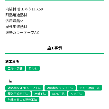
内装材 省エネクロス50
耐熱用遮熱材
汎用遮熱材
屋外用遮熱材
遮熱カラーテープAZ
施工事例
施工場所
工場・店舗
その他
工法
遮熱鋼板VENTルーフ工法
遮熱鋼板ラップ工法
テント遮熱工法
屋外用遮熱工法
反射工法
AYAS工法
ATIS工法
地球まるごと遮熱工法