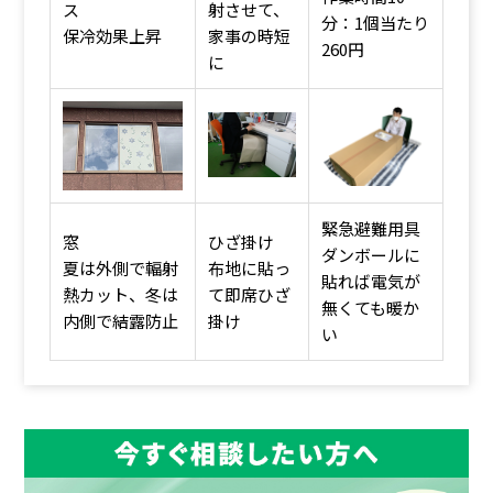
ス
射させて、
分：1個当たり
保冷効果上昇
家事の時短
260円
に
緊急避難用具
窓
ひざ掛け
ダンボールに
夏は外側で輻射
布地に貼っ
貼れば電気が
熱カット、冬は
て即席ひざ
無くても暖か
内側で結露防止
掛け
い