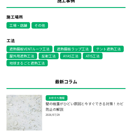
施工事例
施工場所
工場・店舗
その他
工法
遮熱鋼板VENTルーフ工法
遮熱鋼板ラップ工法
テント遮熱工法
屋外用遮熱工法
反射工法
AYAS工法
ATIS工法
地球まるごと遮熱工法
最新コラム
お役立ち情報
壁の結露がひどい原因と今すぐできる対策！カビ
防止の解説
2026/07/29