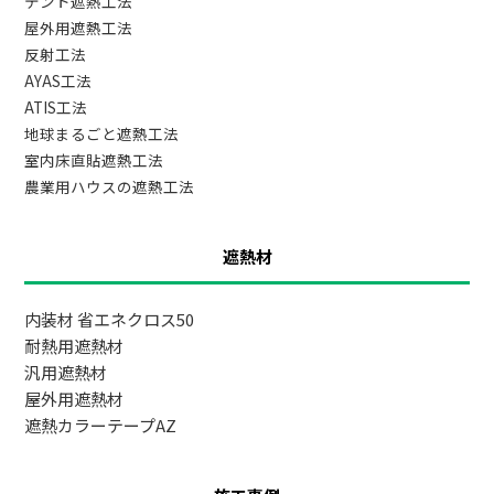
テント遮熱工法
屋外用遮熱工法
反射工法
AYAS工法
ATIS工法
地球まるごと遮熱工法
室内床直貼遮熱工法
農業用ハウスの遮熱工法
遮熱材
内装材 省エネクロス50
耐熱用遮熱材
汎用遮熱材
屋外用遮熱材
遮熱カラーテープAZ